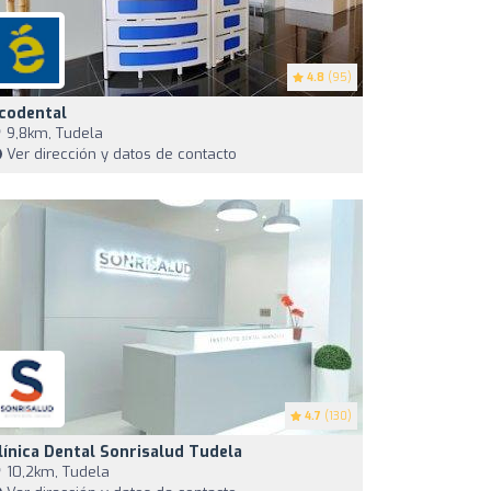
4.8
(95)
codental
9,8km, Tudela
Ver dirección y datos de contacto
4.7
(130)
línica Dental Sonrisalud Tudela
10,2km, Tudela