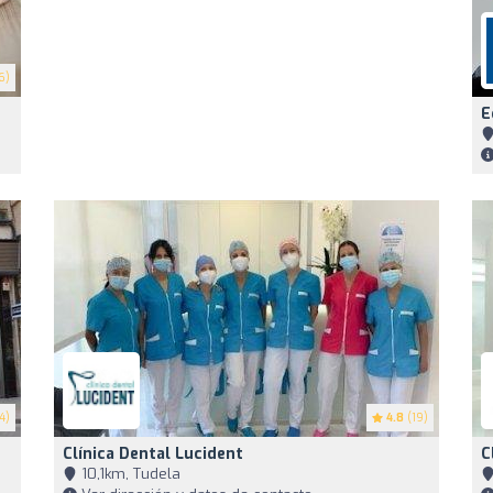
6)
E
4)
4.8
(19)
Clínica Dental Lucident
C
10,1km, Tudela