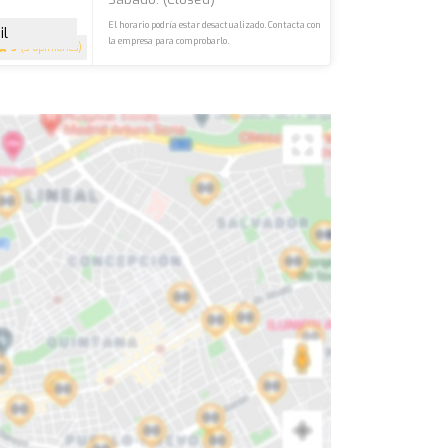
El horario podría estar desactualizado. Contacta con
il
la empresa para comprobarlo.
5
(3 opiniones)