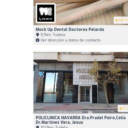
4.8
(9
Mock Up Dental Doctores Pelarda
9,7km, Tudela
Ver dirección y datos de contacto
5
(1
POLICLINICA NAVARRA Dra.Pradel Peiró,Celia
Dr.Martinez Vera, Jesus
10,0km, Tudela