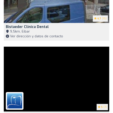
4.7
(15)
Bistaeder Clinica Dental
9,5km, Eibar
Ver dirección y datos de contacto
5
(7)