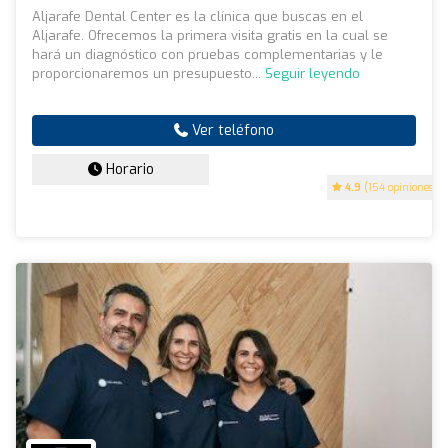
Aljarafe Dental Center es la clínica que buscas en el
Aljarafe. Ofrecemos la primera visita gratis en la cual se
hará un diagnóstico con pruebas complementarias y le
proporcionaremos un presupuesto...
Seguir leyendo
Ver teléfono
Horario
4.9
(154 opiniones)