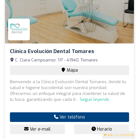
Clínica Evolución Dental Tomares
C. Clara Campoamor, 117 - 41940, Tomares
Mapa
Bienvenido a la Clínica Evolución Dental Tomares, donde tu
salud e higiene bucodental son nuestra prioridad.
Ofrecemos un enfoque integral para mantener la salud de
tu boca, garantizando que cada tr...
Seguir leyendo
Ver teléfono
Ver e-mail
Horario
4.8
(127 opiniones)