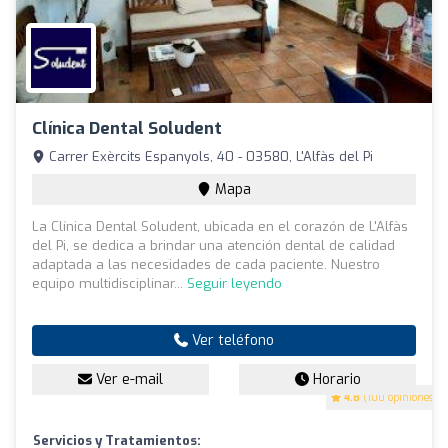
Clínica Dental Soludent
Carrer Exèrcits Espanyols, 40 - 03580, L'Alfàs del Pi
Mapa
La Clínica Dental Soludent, ubicada en el corazón de L'Alfàs
del Pi, se dedica a brindar una atención dental de calidad
adaptada a las necesidades de cada paciente. Nuestro
equipo multidisciplinar...
Seguir leyendo
Ver teléfono
Ver e-mail
Horario
4.8
(100 opiniones)
Servicios y Tratamientos: