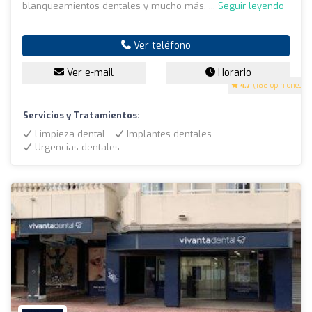
blanqueamientos dentales y mucho más. ...
Seguir leyendo
Ver teléfono
Ver e-mail
Horario
4.7
(188 opiniones)
Servicios y Tratamientos:
Limpieza dental
Implantes dentales
Urgencias dentales