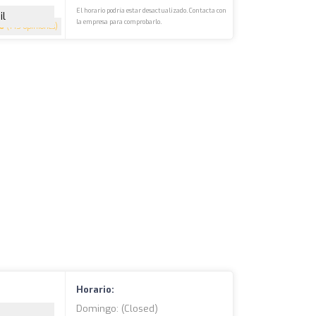
El horario podría estar desactualizado. Contacta con
il
la empresa para comprobarlo.
.6
(145 opiniones)
Horario:
Domingo: (closed)