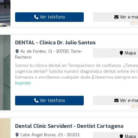
Ver teléfono
Ver e-ma
4
DENTAL - Clínica Dr. Julio Santos
Av. de Fontes, 13 - 30700, Torre-
Mapa
Pacheco
Somos tu clínica dental en Torrepacheco de confianza. ¿Tiene
urgencia dental? Solicita nuestro diagnóstico dental online en 
llámanos o escribenos cualquier duda ¡Estaremos siempre en.
leyendo
Ver teléfono
Ver e-ma
4
Dental Clinic Servident - Dentist Cartagena
Calle Ángel Bruna, 25 - 30203,
Mapa