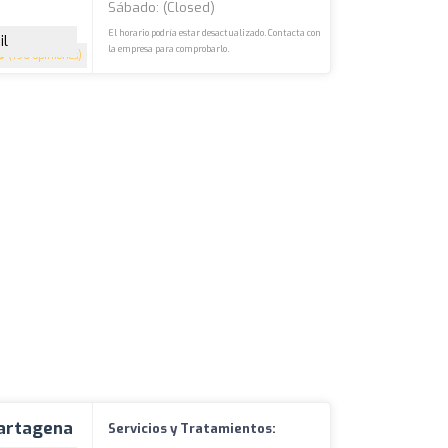
Sábado: (closed)
El horario podría estar desactualizado. Contacta con
il
la empresa para comprobarlo.
9
(196 opiniones)
Cartagena
Servicios y Tratamientos: