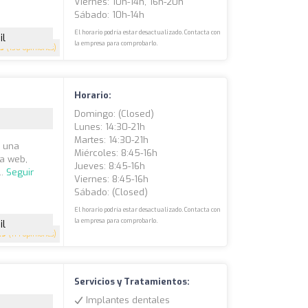
Viernes: 10h-14h, 16h-20h
Sábado: 10h-14h
El horario podría estar desactualizado. Contacta con
il
la empresa para comprobarlo.
.5
(130 opiniones)
Horario:
Domingo: (closed)
Lunes: 14:30-21h
Martes: 14:30-21h
s una
Miércoles: 8:45-16h
la web,
Jueves: 8:45-16h
..
Seguir
Viernes: 8:45-16h
Sábado: (closed)
El horario podría estar desactualizado. Contacta con
la empresa para comprobarlo.
il
.9
(114 opiniones)
Servicios y Tratamientos:
Implantes dentales