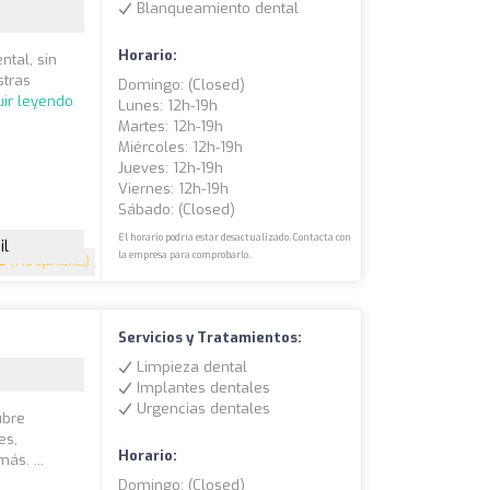
Blanqueamiento dental
Horario:
ntal, sin
stras
Domingo: (closed)
ir leyendo
Lunes: 12h-19h
Martes: 12h-19h
Miércoles: 12h-19h
Jueves: 12h-19h
Viernes: 12h-19h
Sábado: (closed)
El horario podría estar desactualizado. Contacta con
il
la empresa para comprobarlo.
.9
(146 opiniones)
Servicios y Tratamientos:
Limpieza dental
Implantes dentales
Urgencias dentales
ubre
es,
Horario:
ás. ...
Domingo: (closed)