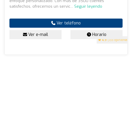
enfoque personalizado. Con más de 3500 clientes
satisfechos, ofrecemos un servic...
Seguir leyendo
Ver teléfono
Ver e-mail
Horario
4.9
(133 opiniones)