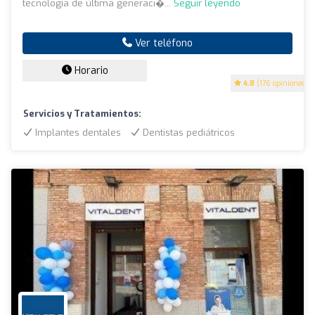
tecnología de última generaci�...
Seguir leyendo
Ver teléfono
Horario
4.8
(176 opiniones)
Servicios y Tratamientos:
Implantes dentales
Dentistas pediátricos